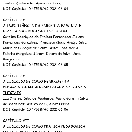
Tralback; Elizandra Aparecida Luiz.
DOI-Capítulo:
10.47538
/AC-2021.06-04
CAPÍTULO V
A IMPORTÂNCIA DA PARCERIA FAMÍLIA E
ESCOLA NA EDUCAÇÃO INCLUSIVA
Caroline Rodrigues de Freitas Fernandes; Juliana
Fernandes Gonçalves; Francisco Clecio Araújo Silva;
Maria das Graças de Souza Brito; José Maria
Pelonha Gonçalves Júnior; Dinorá da Silva; José
Borges Filho.
DOI-Capítulo:
10.47538
/AC-2021.06-05
CAPÍTULO VI
A LUDICIDADE COMO FERRAMENTA
PEDAGÓGICA NA APRENDIZAGEM NOS ANOS
INICIAIS
Iza Cristina Silva de Medeiros; Maria Goretti Silva
de Medeiros; Wiziley de Queiroz Freire.
DOI-Capítulo:
10.47538
/AC-2021.06-06
CAPÍTULO VII
A LUDICIDADE COMO PRÁTICA PEDAGÓGICA
NA EDUCAÇÃO INFANTIL E SUA