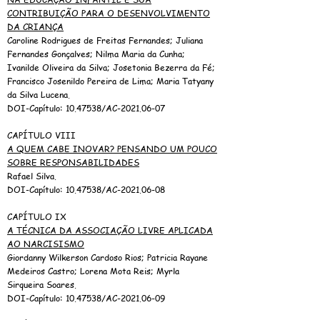
CONTRIBUIÇÃO PARA O DESENVOLVIMENTO
DA CRIANÇA
Caroline Rodrigues de Freitas Fernandes; Juliana
Fernandes Gonçalves; Nilma Maria da Cunha;
Ivanilde Oliveira da Silva; Josetonia Bezerra da Fé;
Francisco Josenildo Pereira de Lima; Maria Tatyany
da Silva Lucena.
DOI-Capítulo:
10.47538
/AC-2021.06-07
CAPÍTULO VIII
A QUEM CABE INOVAR? PENSANDO UM POUCO
SOBRE RESPONSABILIDADES
Rafael Silva.
DOI-Capítulo:
10.47538
/AC-2021.06-08
CAPÍTULO IX
A TÉCNICA DA ASSOCIAÇÃO LIVRE APLICADA
AO NARCISISMO
Giordanny Wilkerson Cardoso Rios; Patricia Rayane
Medeiros Castro; Lorena Mota Reis; Myrla
Sirqueira Soares.
DOI-Capítulo:
10.47538
/AC-2021.06-09