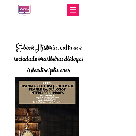
E-book História, cultura e
sociedade brasileira: diálogos
interdisciplinares