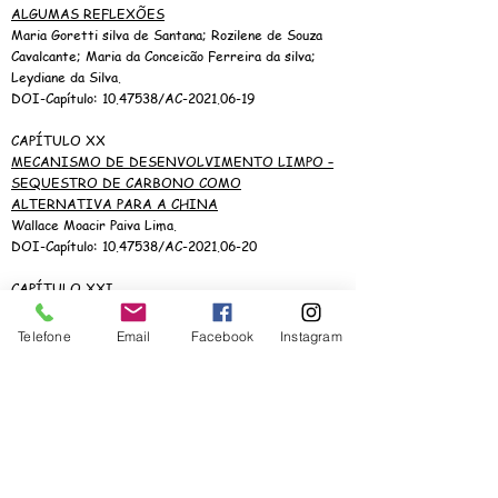
ALGUMAS REFLEXÕES
Maria Goretti silva de Santana; Rozilene de Souza
Cavalcante; Maria da Conceicão Ferreira da silva;
Leydiane da Silva.
DOI-Capítulo:
10.47538
/AC-2021.06-19
CAPÍTULO XX
MECANISMO DE DESENVOLVIMENTO LIMPO –
SEQUESTRO DE CARBONO COMO
ALTERNATIVA PARA A CHINA
Wallace Moacir Paiva Lima.
DOI-Capítulo:
10.47538
/AC-2021.06-20
CAPÍTULO XXI
O AUTISMO E INCLUSÃO NA EDUCAÇÃO
INFANTIL: O PAPEL DO EDUCADOR
Telefone
Email
Facebook
Instagram
Caroline Rodrigues de Freitas Fernandes; Maria
Antônia Teixeira da Cunha Martins; Juliana
Fernandes Gonçalves; Nilma Maria da Cunha;
Ivanilde Oliveira da Silva; Maria das Graças de
Souza Brito; Clébia Georgina Lima da Silva Veríssimo
de Oliveira; Josetonia Bezerra da Fé; Francisco
Josenildo Pereira de Lima; Maria Tatyany da Silva