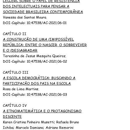
LECLERC SOBRE O PAPEL DE RESISTÊNCIA
DOS INTELECTUAIS PARA PENSAR A
SOCIEDADE BRASILEIRA CONTEMPORÂNEA
Vanessa dos Santos Moura.
DOI-Capítulo:
10.47538
/AC-2021.06-01
CAPÍTULO II
A CONSTRUÇÃO DE UMA (IM)POSSÍVEL
REPÚBLICA: ENTRE O NASCER, O SOBREVIVER
E O (DES)AGRADAR
Teresinha de Jesus Mesquita Queiroz.
DOI-Capítulo:
10.47538
/AC-2021.06-02
CAPÍTULO III
A ESCOLA DEMOCRÁTICA: BUSCANDO A
PARTICIPAÇÃO DOS PAIS NA ESCOLA
Rosa de Lima Martins.
DOI-Capítulo:
10.47538
/AC-2021.06-03
CAPÍTULO IV
A ETNOMATEMÁTICA E O PROTAGONISMO
DISCENTE
Karen Cristina Pinheiro Musetti; Rafaela Bruno
Ichiba; Marcelo Damiano; Adriano Remorini