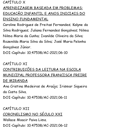
CAPÍTULO X
APRENDIZAGEM BASEADA EM PROBLEMAS:
EDUCAÇÃO INFANTIL E ANOS INICIAIS DO
ENSINO FUNDAMENTAL
Caroline Rodrigues de Freitas Fernandes; Kalyne da
Silva Rodrigues; Juliana Fernandes Gonçalves; Nilma
Nilma Maria da Cunha; Ivanilde Oliveira da Silva;
Rozenilda Maria Silva da Silva; José Maria Pelonha
Gonçalves Júnior.
DOI-Capítulo:
10.47538
/AC-2021.06-10
CAPÍTULO XI
CONTRIBUIÇÕES DA LEITURA NA ESCOLA
MUNICIPAL PROFESSORA FRANCISCA FREIRE
DE MIRANDA
Ana Cristina Medeiros de Araújo; Irismar Siqueira
da Costa Silva.
DOI-Capítulo:
10.47538
/AC-2021.06-11
CAPÍTULO XII
CORONELISMO NO SÉCULO XXI
Wallace Moacir Paiva Lima.
DOI-Capítulo:
10.47538
/AC-2021.06-12