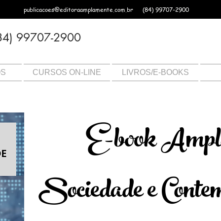
publicacoes@editoraamplamente.com.br
(84) 99707-2900
84) 99707-2900
OS
CURSOS ON-LINE
LIVROS/E-BOOKS
E-book Ampl
Sociedade e Conte