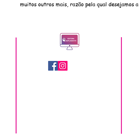
muitos outros mais, razão pela qual desejamos a 
QUEM 
A empr
Pesquis
Corpo Ed
CURSO
Portal 
il
PREFIXOS EDITORIAIS
PUBLI
ISBN:
Chamada
m.br
978-65-992756
Nossas 
978-65-992789
Política
978-65-89928
978-65-5321
SERVI
ISSN:
Publica
2965-0003
Formaçã
2965-9019
2ª via d