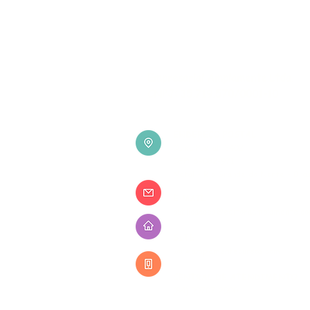
Empresarial Amplamente Ltda.
CNPJ: 35.719.570/0001-10
ENDEREÇO POSTAL
Caixa Postal: 3402
CEP: 59082-971
Natal - Rio Grande do Norte - Bras
E-MAIL
publicacoes@editoraamplamente.co
SITE
www.amplamentecursos.com
CENTRAL DE ATENDIMENTO
(84) 99707-2900