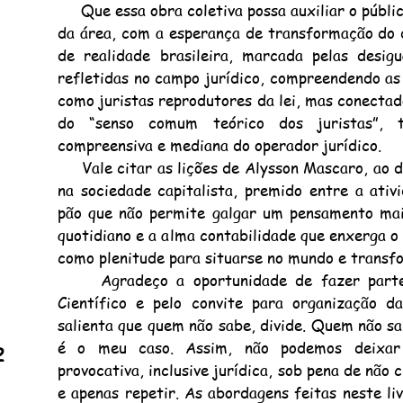
Que essa obra coletiva possa auxiliar o público
da área, com a esperança de transformação do d
de realidade brasileira, marcada pelas desigu
refletidas no campo jurídico, compreendendo as 
como juristas reprodutores da lei, mas conectado
do “senso comum teórico dos juristas”, t
compreensiva e mediana do operador jurídico.
Vale citar as lições de Alysson Mascaro, ao de
na sociedade capitalista, premido entre a ati
pão que não permite galgar um pensamento mais
quotidiano e a alma contabilidade que enxerga 
como plenitude para situarse no mundo e transfo
Agradeço a oportunidade de fazer parte 
Científico e pelo convite para organização da
salienta que quem não sabe, divide. Quem não s
é o meu caso. Assim, não podemos deixar
2
provocativa, inclusive jurídica, sob pena de não
e apenas repetir. As abordagens feitas neste l