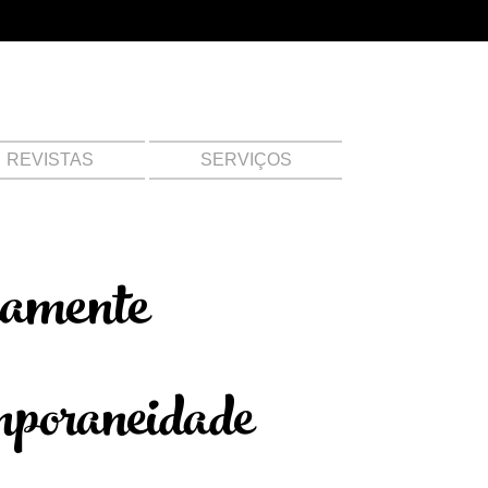
REVISTAS
SERVIÇOS
amente
mporaneidade