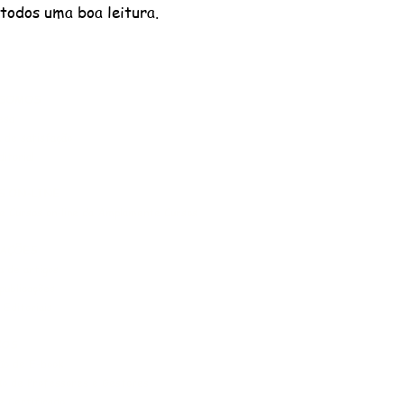
todos uma boa leitura.
SOMOS
esa
a de satisfação
itorial
S ON-LINE
de Cursos on-line da Amplamente Cursos
CAÇÕES
 de artigos
publicações
s Editoriais
ÇOS
ção de E-book
o de Professores e Gestores
e Certificado