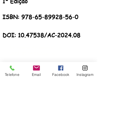
1ª Edição
ISBN:
978-65-89928-56-0
DOI: 10.47538/AC-2024.08
Empresarial Amplamente Ltda.
CNPJ:
35.719.570
/0001-10
PREFIXOS EDITORIAIS
Telefone
Email
Facebook
Instagram
ISBN:
978-65-992756
978-65-992789
978-65-89928
978-65-5321
ISSN:
2965-0003
2965-9019
2965-9957
DOI:
10.47538