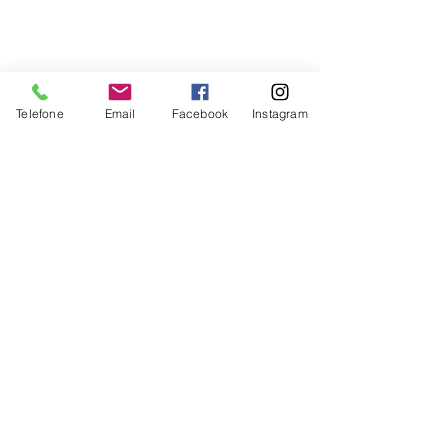
Telefone
Email
Facebook
Instagram
Empresarial Amplamente Ltda.
CNPJ:
35.719.570
/0001-10
PREFIXOS EDITORIAIS
ISBN:
978-65-992756