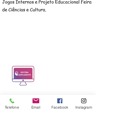
Jogos Internos e Projeto Educacional Feira
de Ciências e Cultura.
Empresarial Amplamente Ltda.
CNPJ:
35.719.570
/0001-10
PREFIXOS EDITORIAIS
ISBN:
978-65-992756
978-65-992789
978-65-89928
978-65-5321
ISSN:
2965-0003
Telefone
Email
Facebook
Instagram
2965-9019
2965-9957
DOI:
10.47538