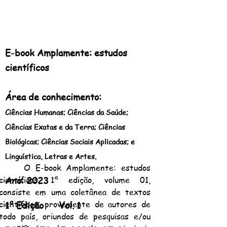
E-book Amplamente: estudos
científicos
Área de conhecimento:
Ciênci
as Humanas; Ciências da Saúde;
Ciências Exatas e da Terra; Ciências
Biológicas; Ciências Sociais Aplicadas; e
Linguística, Letras e Artes.
O E-book Amplamente: estudos
Ano: 2023
científicos, 1ª edição, volume 01,
consiste em uma coletânea de textos
científicos, proveniente de autores de
1ª Edição Vol. 1
todo país, oriundos de pesquisas e/ou