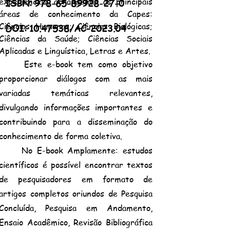
experiências, abrangendo as principais
ISBN:
978-65-89928-27
-0
áreas de conhecimento da Capes:
Ciências Humanas; Ciências Biológicas;
DOI:
10.47538
/AC-2023.04
Ciências da Saúde; Ciências Sociais
Aplicadas e Linguística, Letras e Artes.
Este e-book tem como objetivo
proporcionar diálogos com as mais
variadas temáticas relevantes,
divulgando informações importantes e
contribuindo para a disseminação do
conhecimento de forma coletiva.
No E-book Amplamente: estudos
científicos é possível encontrar textos
de pesquisadores em formato de
artigos completos oriundos de Pesquisa
Concluída, Pesquisa em Andamento,
Ensaio Acadêmico, Revisão Bibliográfica