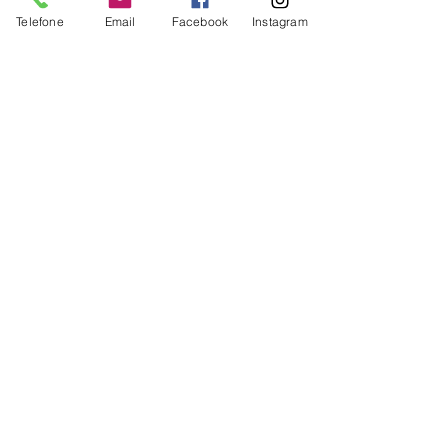
978-65-5321
Telefone
Email
Facebook
Instagram
ISSN:
2965-0003
2965-9019
2965-9957
DOI:
10.47538
ENDEREÇO POSTAL
Caixa Postal: 3402
CEP:
59082-971
Natal - Rio Grande do Norte - Brasil
E-MAIL
publicacoes@editoraamplamente.com.br
SITE
www.amplamentecursos.com
CENTRAL DE ATENDIMENTO
(84) 99707-2900