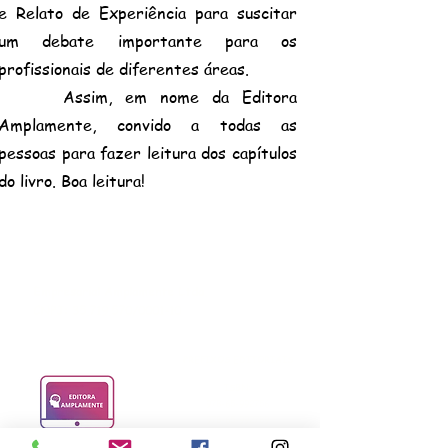
e Relato de Experiência para suscitar
um debate importante para os
profissionais de diferentes áreas.
Assim, em nome da Editora
Amplamente, convido a todas as
pessoas para fazer leitura dos capítulos
do livro. Boa leitura!
Empresarial Amplamente Ltda.
CNPJ:
35.719.570
/0001-10
PREFIXOS EDITORIAIS
ISBN:
978-65-992756
978-65-992789
978-65-89928