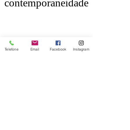
contemporaneidade
Empresarial Amplamente Ltda.
CNPJ:
35.719.570
/0001-10
PREFIXOS EDITORIAIS
ISBN:
978-65-992756
Telefone
Email
Facebook
Instagram
978-65-992789
978-65-89928
978-65-5321
ISSN:
2965-0003
2965-9019
2965-9957
DOI:
10.47538
ENDEREÇO POSTAL
Caixa Postal: 3402
CEP:
59082-971