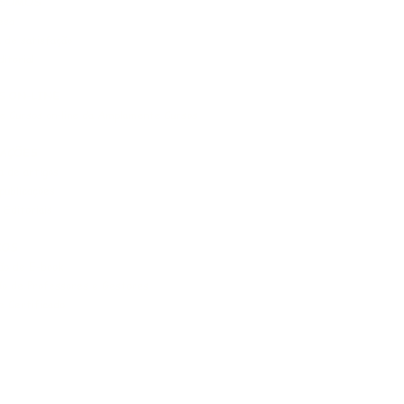
SOMOS
esa
a de satisfação
itorial
S ON-LINE
de Cursos on-line da Amplamente Cursos
CAÇÕES
 de artigos
publicações
s Editoriais
ÇOS
ção de E-book
o de Professores e Gestores
e Certificado