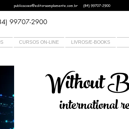
publicacoes@editoraamplamente.com.br
(84) 99707-2900
84) 99707-2900
OS
CURSOS ON-LINE
LIVROS/E-BOOKS
Without B
international r