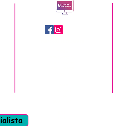
QUEM 
A empr
Pesquis
Corpo Ed
CURSO
Portal 
il
PREFIXOS EDITORIAIS
PUBLI
ISBN:
Chamada
m.br
978-65-992756
Nossas 
978-65-992789
Política
978-65-89928
978-65-5321
SERVI
ISSN:
Publica
2965-0003
Formaçã
2965-9019
2ª via d
2965-9957
DOI:
alista
10.47538