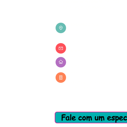
Empresarial Amplamente Ltda.
CNPJ: 35.719.570/0001-10
ENDEREÇO POSTAL
Caixa Postal: 3402
CEP: 59082-971
Natal - Rio Grande do Norte - Bras
E-MAIL
publicacoes@editoraamplamente.co
SITE
www.amplamentecursos.com
CENTRAL DE ATENDIMENTO
(84) 99707-2900
Fale com um especi