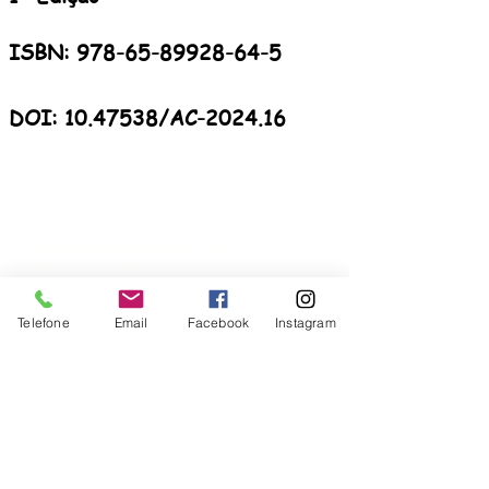
ISBN:
978-65-89928-64-5
DOI: 10.47538/AC-2024.16
Empresarial Amplamente Ltda.
CNPJ:
35.719.570
/0001-10
PREFIXOS EDITORIAIS
Telefone
Email
Facebook
Instagram
ISBN:
978-65-992756
978-65-992789
978-65-89928
978-65-5321
ISSN:
2965-0003