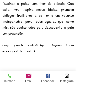
fascinante pelos caminhos da ciência. Que
este livro inspire novas ideias, promova
diálogos frutíferos e se torne um recurso
indispensável para todos aqueles que, como
nós, são apaixonados pela descoberta e pela
compreensão.
Com grande entusiasmo, Dayana Lucia
Rodrigues de Freitas
Empresarial Amplamente Ltda.
CNPJ:
35.719.570
/0001-10
Telefone
Email
Facebook
Instagram
PREFIXOS EDITORIAIS
ISBN:
978-65-992756
978-65-992789
978-65-89928
978-65-5321