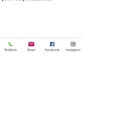
Empresarial Amplamente Ltda.
CNPJ:
35.719.570
/0001-10
PREFIXOS EDITORIAIS
ISBN:
Telefone
Email
Facebook
Instagram
978-65-992756
978-65-992789
978-65-89928
978-65-5321
ISSN:
2965-0003
2965-9019
2965-9957
DOI:
10.47538
ENDEREÇO POSTAL