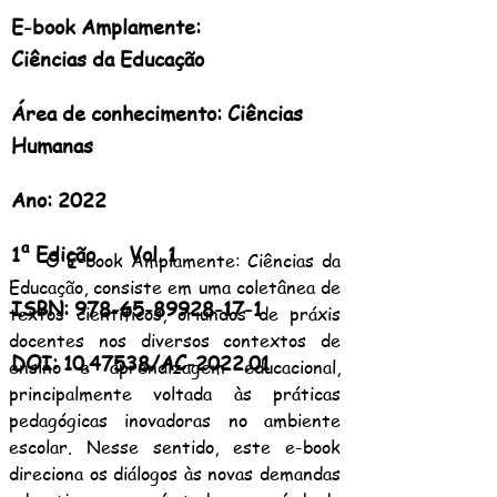
E-book Amplamente:
Ciências da Educação
Área de conhecimento: Ciências
Humanas
Ano: 2022
1ª Edição Vol. 1
O E-book Amplamente: Ciências da
Educação, consiste em uma coletânea de
ISBN:
978-65-89928-17-1
textos científicos, oriundos de práxis
docentes nos diversos contextos de
DOI:
10.47538
/AC-2022.01
ensino e aprendizagem educacional,
principalmente voltada às práticas
pedagógicas inovadoras no ambiente
escolar. Nesse sentido, este e-book
direciona os diálogos às novas demandas